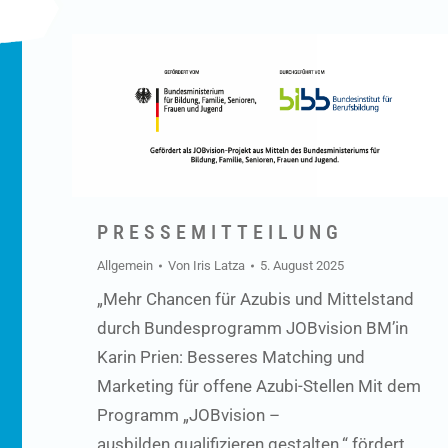
P R E S S E M I T T E I L U N G
Allgemein
Von
Iris Latza
5. August 2025
„Mehr Chancen für Azubis und Mittelstand
durch Bundesprogramm JOBvision BM’in
Karin Prien: Besseres Matching und
Marketing für offene Azubi-Stellen Mit dem
Programm „JOBvision –
ausbilden.qualifizieren.gestalten.“ fördert